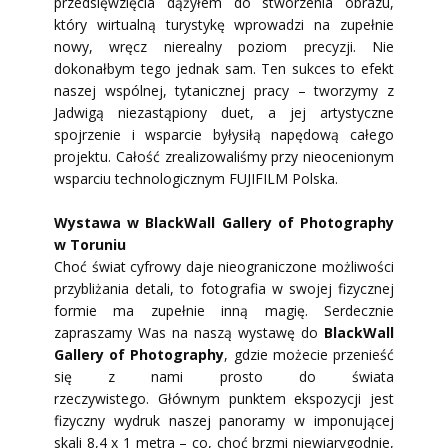
przedsięwzięcia dążyłem do stworzenia obrazu,
który wirtualną turystykę wprowadzi na zupełnie
nowy, wręcz nierealny poziom precyzji. Nie
dokonałbym tego jednak sam. Ten sukces to efekt
naszej wspólnej, tytanicznej pracy – ​tworzymy z
Jadwigą niezastąpiony duet, a jej artystyczne
spojrzenie i wsparcie były
siłą napędową całego
projektu
.
Całość zrealizowaliśmy przy nieocenionym
wsparciu technologicznym
FUJIFILM Polska
.
Wystawa w BlackWall Gallery of Photography
w Toruniu
Choć świat cyfrowy daje nieograniczone możliwości
przybliżania detali, to fotografia w swojej fizycznej
formie ma zupełnie inną magię. Serdecznie
zapraszamy Was na naszą wystawę do
BlackWall
Gallery of Photography
, gdzie możecie​ przenieść
się z nami prosto do świata
rzeczywistego. Głównym punktem ekspozycji jest
fizyczny wydruk naszej panoramy w imponującej
skali 8,4 x 1 metra – co, choć brzmi niewiarygodnie,